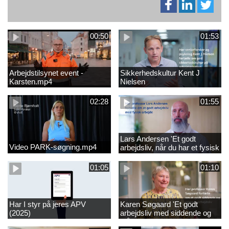
00:50
01:53
Arbejdstilsynet event -
Sikkerhedskultur Kent J
Karsten.mp4
Nielsen
02:28
01:55
Lars Andersen 'Et godt
Video PARK-søgning.mp4
arbejdsliv, når du har et fysisk
arbejde'
01:05
01:10
Har I styr på jeres APV
Karen Søgaard 'Et godt
(2025)
arbejdsliv med siddende og
stående arbejde'