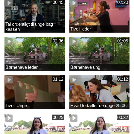
00:45
02:20
Tal ordentligt til unge bag
Tivoli leder
kassen
02:36
01:05
Børnehave leder
Børnehave ung
01:12
01:12
Tivoli Unge
Hvad fortæller de unge 25.06
00:29
00:32