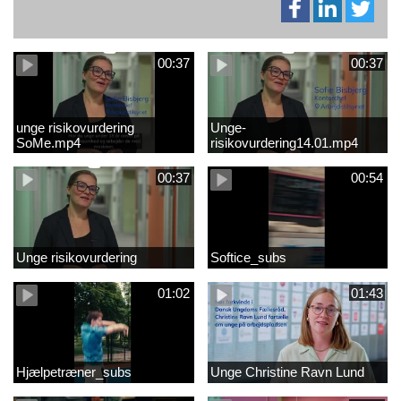
00:37
00:37
unge risikovurdering
Unge-
SoMe.mp4
risikovurdering14.01.mp4
00:37
00:54
Unge risikovurdering
Softice_subs
01:02
01:43
Hjælpetræner_subs
Unge Christine Ravn Lund