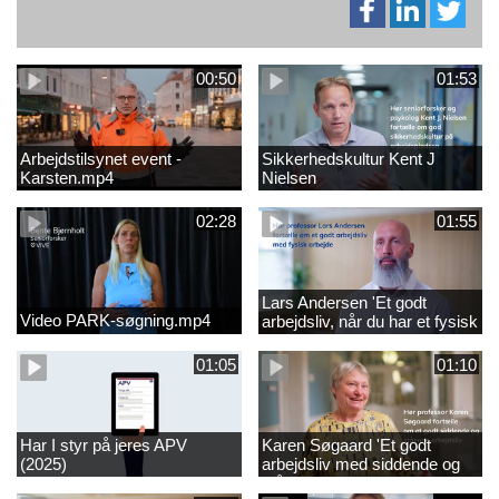
00:50
01:53
Arbejdstilsynet event -
Sikkerhedskultur Kent J
Karsten.mp4
Nielsen
02:28
01:55
Lars Andersen 'Et godt
Video PARK-søgning.mp4
arbejdsliv, når du har et fysisk
arbejde'
01:05
01:10
Har I styr på jeres APV
Karen Søgaard 'Et godt
(2025)
arbejdsliv med siddende og
stående arbejde'