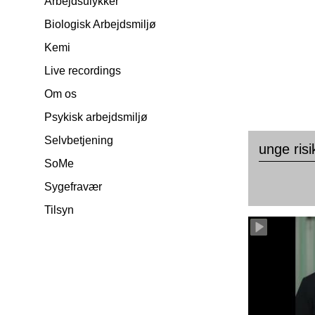
Arbejdsulykker
Biologisk Arbejdsmiljø
Kemi
Live recordings
Om os
Psykisk arbejdsmiljø
Selvbetjening
unge ris
SoMe
Sygefravær
Tilsyn