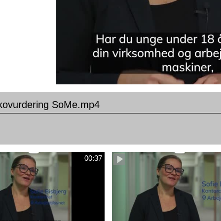
ikovurdering SoMe.mp4
00:37