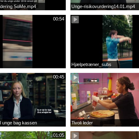
urdering SoMe.mp4
Unge-risikovurdering14.01.mp4
00:54
Hjælpetræner_subs
00:45
 til unge bag kassen
Tivoli leder
01:05