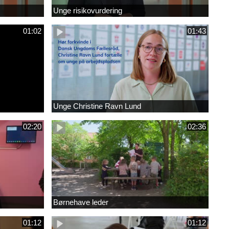
Unge risikovurdering
01:02
01:43
Unge Christine Ravn Lund
02:20
02:36
Børnehave leder
01:12
01:12