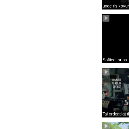
unge risikov
Softice_subs
Tal ordentligt