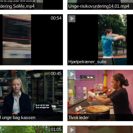
urdering SoMe.mp4
Unge-risikovurdering14.01.mp4
00:54
Hjælpetræner_subs
00:45
 til unge bag kassen
Tivoli leder
01:05