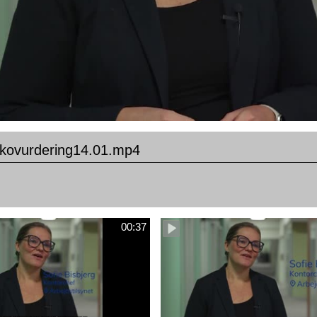
ikovurdering14.01.mp4
00:37