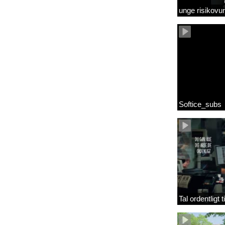
unge risikov
Softice_subs
Tal ordentligt