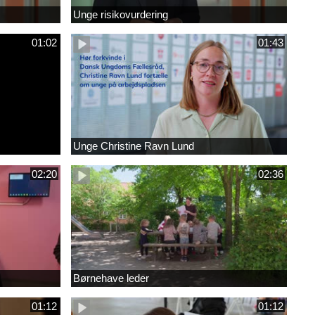
Unge risikovurdering
01:02
01:43
Unge Christine Ravn Lund
02:20
02:36
Børnehave leder
01:12
01:12