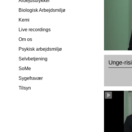
Arbejdsulykker
Biologisk Arbejdsmiljø
Kemi
Live recordings
Om os
Psykisk arbejdsmiljø
Selvbetjening
Unge-ris
SoMe
Sygefravær
Tilsyn