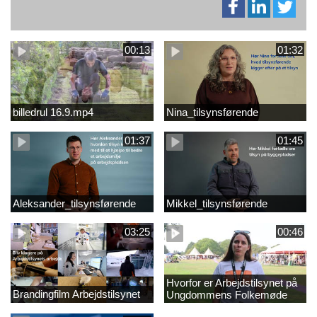
00:13
01:32
billedrul 16.9.mp4
Nina_tilsynsførende
01:37
01:45
Aleksander_tilsynsførende
Mikkel_tilsynsførende
03:25
00:46
Hvorfor er Arbejdstilsynet på
Brandingfilm Arbejdstilsynet
Ungdommens Folkemøde