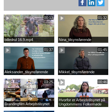
00:13
01:32
billedrul 16.9.mp4
Nina_tilsynsførende
01:37
01:45
Aleksander_tilsynsførende
Mikkel_tilsynsførende
03:25
00:46
Hvorfor er Arbejdstilsynet på
Brandingfilm Arbejdstilsynet
Ungdommens Folkemøde