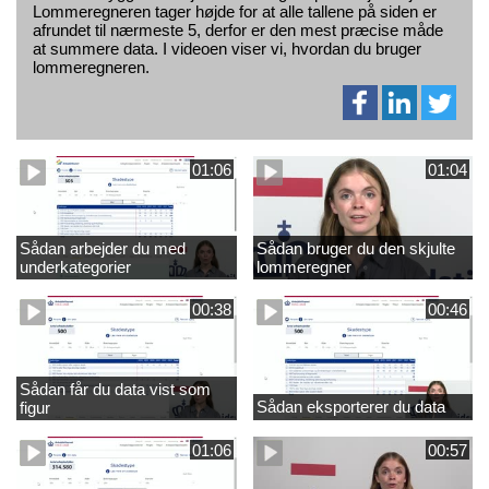
Lommeregneren tager højde for at alle tallene på siden er
afrundet til nærmeste 5, derfor er den mest præcise måde
at summere data. I videoen viser vi, hvordan du bruger
lommeregneren.
01:06
01:04
Sådan arbejder du med
Sådan bruger du den skjulte
underkategorier
lommeregner
00:38
00:46
Sådan får du data vist som
Sådan eksporterer du data
figur
01:06
00:57