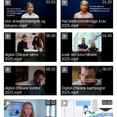
01:53
01:20
stor arbejdsmængde og
Høj følelsesmæssige krav
tidspres.mp4
2025.mp4
00:20
01:45
digital chikane lærer
snak om sexchikane
2025.mp4
2025.mp4
00:15
00:37
digital chikane kontor
Digital chikane kampagne
2025.mp4
2025.mp4
02:12
01:53