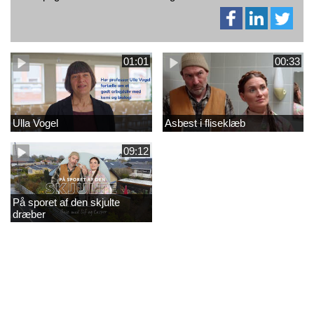
01:01
00:33
Ulla Vogel
Asbest i fliseklæb
09:12
På sporet af den skjulte
dræber