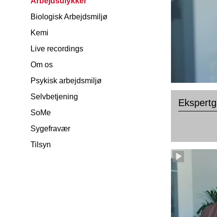
Arbejdsulykker
Biologisk Arbejdsmiljø
Kemi
Live recordings
Om os
Psykisk arbejdsmiljø
Selvbetjening
Ekspertg
SoMe
Sygefravær
Tilsyn